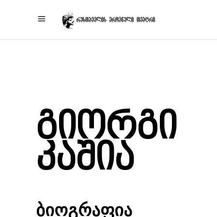
გიორგი
კაშია
ბიოგრაფია