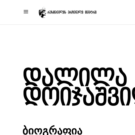
დალილა
დოიჯაშვ
ბიოგრაფია