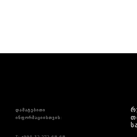
რ
ᲓᲐᲛᲐᲢᲔᲑᲘᲗᲘ
თ
ᲘᲜᲤᲝᲠᲛᲐᲪᲘᲘᲡᲗᲕᲘᲡ:
ს
T: +995 32 272 68 68