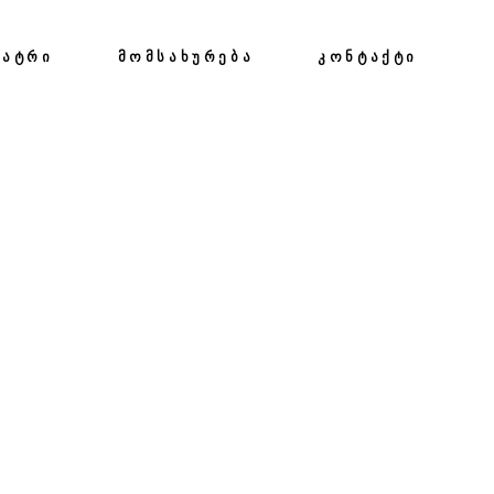
ᲔᲐᲢᲠᲘ
ᲛᲝᲛᲡᲐᲮᲣᲠᲔᲑᲐ
ᲙᲝᲜᲢᲐᲥᲢᲘ