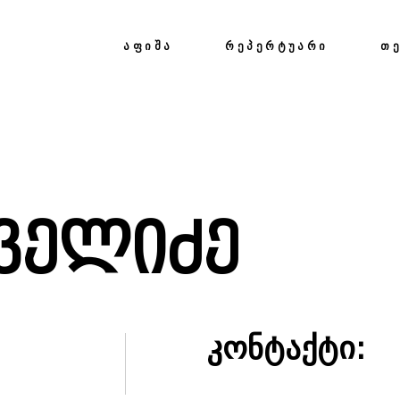
ᲐᲤᲘᲨᲐ
ᲠᲔᲞᲔᲠᲢᲣᲐᲠᲘ
Თ
ველიძე
კონტაქტი: