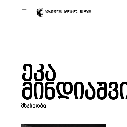
ეკა
მინდიაშვ
ᲛᲡᲐᲮᲘᲝᲑᲘ