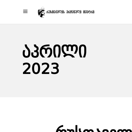
აპრილი
2023