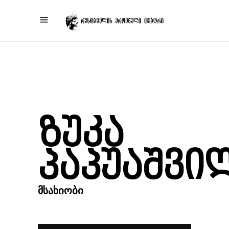
ზუკა
პაპუაშვი
ᲛᲡᲐᲮᲘᲝᲑᲘ