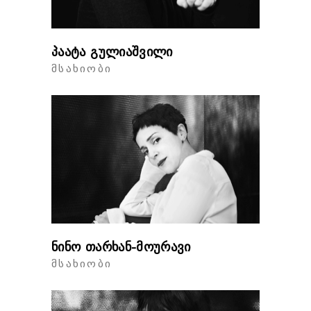
პაატა გულიაშვილი
ᲛᲡᲐᲮᲘᲝᲑᲘ
ნინო თარხან-მოურავი
ᲛᲡᲐᲮᲘᲝᲑᲘ