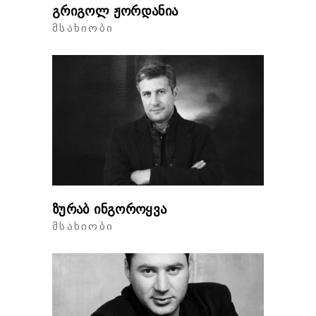
გრიგოლ ჟორდანია
ᲛᲡᲐᲮᲘᲝᲑᲘ
ზურაბ ინგოროყვა
ᲛᲡᲐᲮᲘᲝᲑᲘ