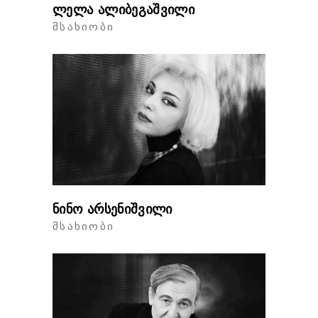
ლელა ალიბეგაშვილი
ᲛᲡᲐᲮᲘᲝᲑᲘ
ნინო არსენიშვილი
ᲛᲡᲐᲮᲘᲝᲑᲘ