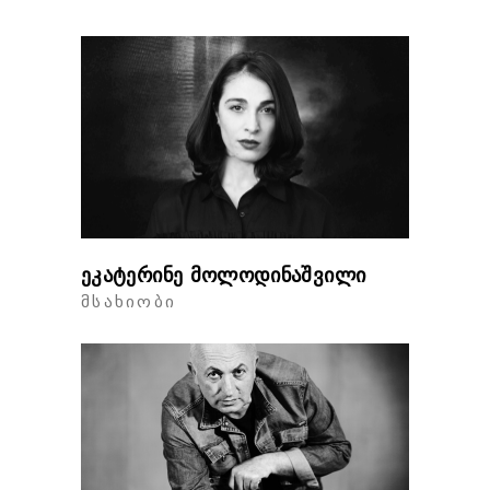
ეკატერინე მოლოდინაშვილი
ᲛᲡᲐᲮᲘᲝᲑᲘ