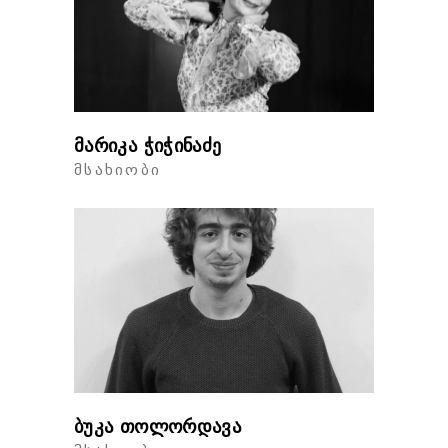
მარიკა ჭიჭინაძე
ᲛᲡᲐᲮᲘᲝᲑᲘ
ბუკა თოლორდავა