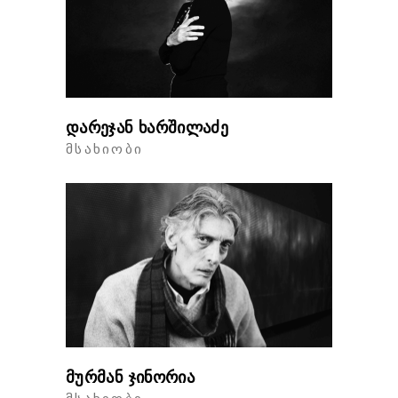
დარეჯან ხარშილაძე
ᲛᲡᲐᲮᲘᲝᲑᲘ
მურმან ჯინორია