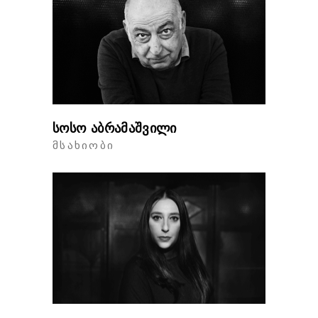
სოსო აბრამაშვილი
ᲛᲡᲐᲮᲘᲝᲑᲘ