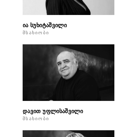
ია სუხიტაშვილი
ᲛᲡᲐᲮᲘᲝᲑᲘ
დავით უფლისაშვილი
ᲛᲡᲐᲮᲘᲝᲑᲘ