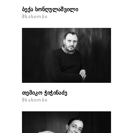
ბექა სონღულაშვილი
ᲛᲡᲐᲮᲘᲝᲑᲘ
თემიკო ჭიჭინაძე
ᲛᲡᲐᲮᲘᲝᲑᲘ