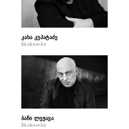
კახა კუპატაძე
ᲛᲡᲐᲮᲘᲝᲑᲘ
ბაჩი ლეჟავა
ᲛᲡᲐᲮᲘᲝᲑᲘ