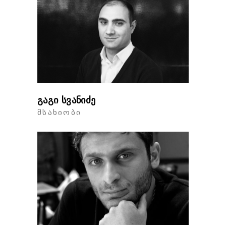
გაგი სვანიძე
ᲛᲡᲐᲮᲘᲝᲑᲘ