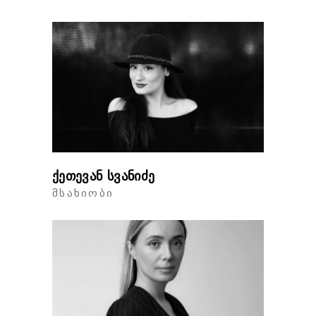
ქეთევან სვანიძე
ᲛᲡᲐᲮᲘᲝᲑᲘ