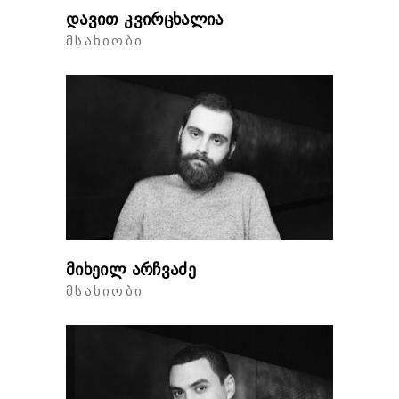
დავით კვირცხალია
ᲛᲡᲐᲮᲘᲝᲑᲘ
მიხეილ არჩვაძე
ᲛᲡᲐᲮᲘᲝᲑᲘ