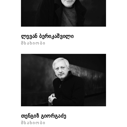
ლევან ბერიკაშვილი
ᲛᲡᲐᲮᲘᲝᲑᲘ
თენგიზ გიორგაძე
ᲛᲡᲐᲮᲘᲝᲑᲘ