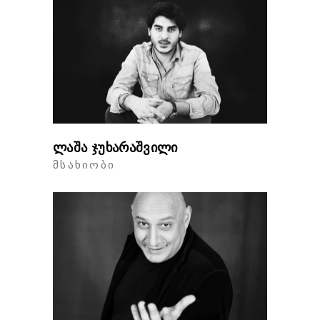
ლაშა ჯუხარაშვილი
ᲛᲡᲐᲮᲘᲝᲑᲘ