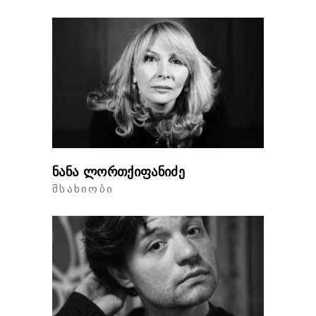
ნანა ლორთქიფანიძე
ᲛᲡᲐᲮᲘᲝᲑᲘ