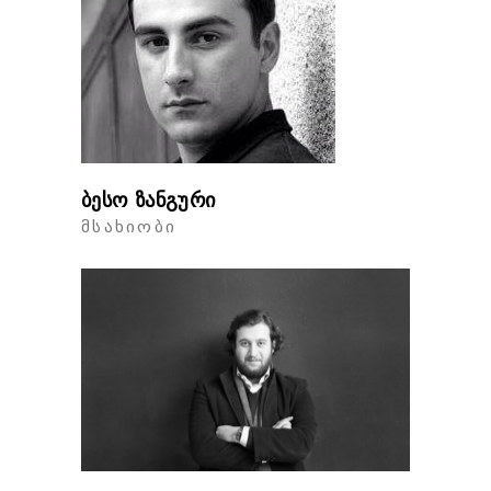
ბესო ზანგური
ᲛᲡᲐᲮᲘᲝᲑᲘ