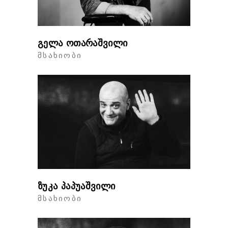
გელა ოთარაშვილი
ᲛᲡᲐᲮᲘᲝᲑᲘ
ზუკა პაპუაშვილი
ᲛᲡᲐᲮᲘᲝᲑᲘ