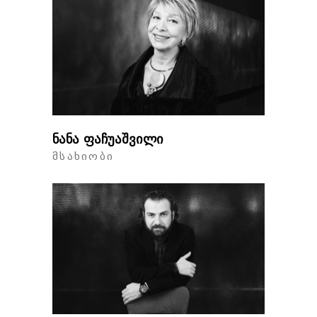
ნანა ფაჩუაშვილი
ᲛᲡᲐᲮᲘᲝᲑᲘ