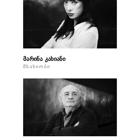
მარინა კახიანი
ᲛᲡᲐᲮᲘᲝᲑᲘ