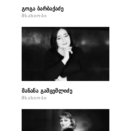
გოგა ბარბაქაძე
ᲛᲡᲐᲮᲘᲝᲑᲘ
მანანა გამცემლიძე
ᲛᲡᲐᲮᲘᲝᲑᲘ