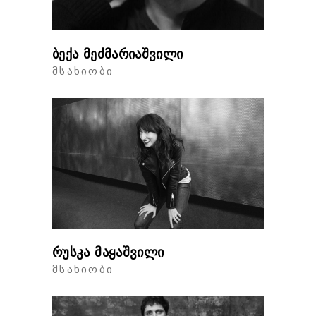
ბექა მეძმარიაშვილი
ᲛᲡᲐᲮᲘᲝᲑᲘ
რუსკა მაყაშვილი
ᲛᲡᲐᲮᲘᲝᲑᲘ