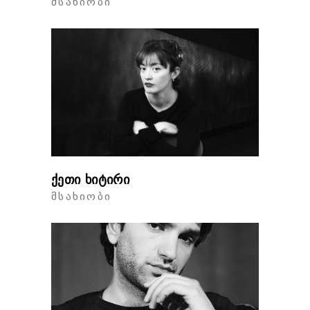
ᲛᲡᲐᲮᲘᲝᲑᲘ
ქეთი ხიტირი
ᲛᲡᲐᲮᲘᲝᲑᲘ