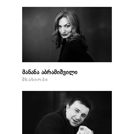
მანანა აბრამიშვილი
ᲛᲡᲐᲮᲘᲝᲑᲘ