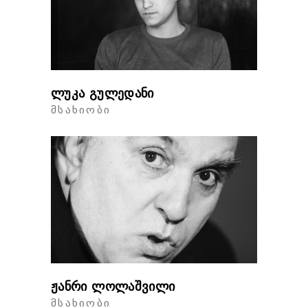
ლუკა გულედანი
ᲛᲡᲐᲮᲘᲝᲑᲘ
ჟანრი ლოლაშვილი
ᲛᲡᲐᲮᲘᲝᲑᲘ