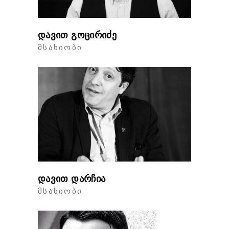
დავით გოცირიძე
ᲛᲡᲐᲮᲘᲝᲑᲘ
დავით დარჩია
ᲛᲡᲐᲮᲘᲝᲑᲘ