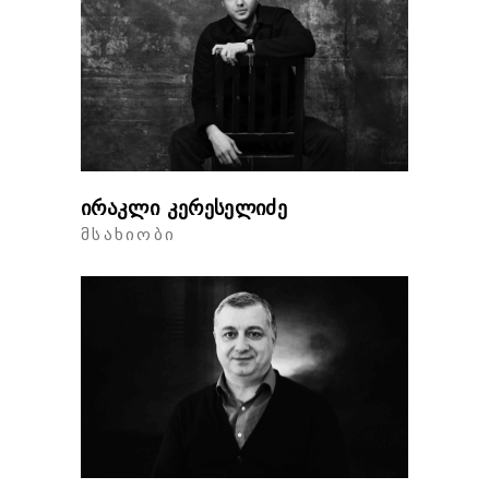
ირაკლი კერესელიძე
ᲛᲡᲐᲮᲘᲝᲑᲘ