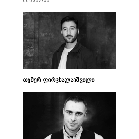
ᲛᲡᲐᲮᲘᲝᲑᲘ
თემურ ფირცხალაიშვილი