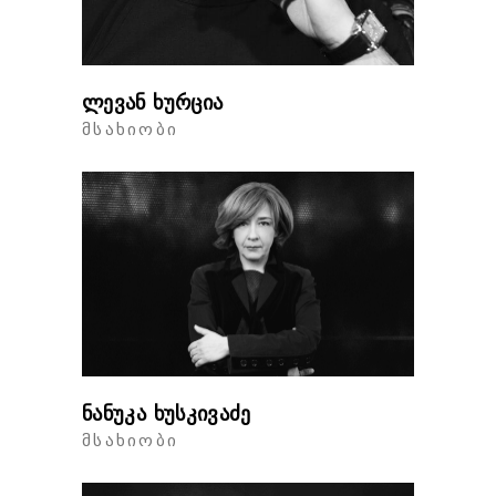
ლევან ხურცია
ᲛᲡᲐᲮᲘᲝᲑᲘ
ნანუკა ხუსკივაძე
ᲛᲡᲐᲮᲘᲝᲑᲘ